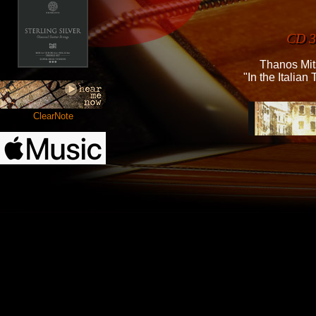
CD 3
Thanos Mit
"In the Italian 
ClearNote
CD 5
“Tribut