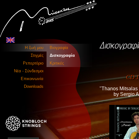
Δισκογραφί
Η ζωή μου
Βιογραφία
Στιγμές
Δισκογραφία
Ρεπερτόριο
Κριτικές
Νέα - Σύνδεσμοι
CD 1
Επικοινωνία
Downloads
"Thanos Mitsalas
by Sergio 